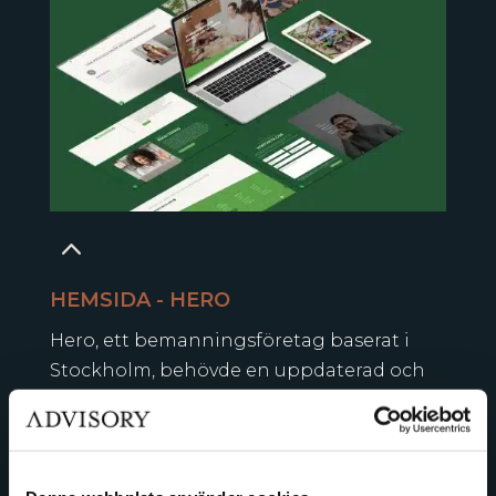
2
HEMSIDA - HERO
Hero, ett bemanningsföretag baserat i
Stockholm, behövde en uppdaterad och
modern design för sin hemsida. Vårt
uppdrag var att skapa en tydlig och
användarvänlig webbplats som speglar
deras varumärke. Resultatet blev en stilren