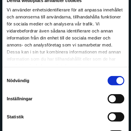
Denna webbplats använder cookies
hemsida som stärker deras digitala
Vi använder enhetsidentifierare för att anpassa innehållet
närvaro och underlättar deras
och annonserna till användarna, tillhandahålla funktioner
kommunikation med både kandidater
för sociala medier och analysera vår trafik. Vi
och kunder.
vidarebefordrar även sådana identifierare och annan
information från din enhet till de sociala medier och
annons- och analysföretag som vi samarbetar med.
Dessa kan i sin tur kombinera informationen med annan
information som du har tillhandahållit eller som de har
samlat in när du har använt deras tjänster.
Samtyckesval
Nödvändig
Inställningar
Statistik
2