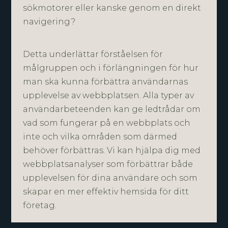
sökmotorer eller kanske genom en direkt
navigering?
Detta underlättar förståelsen för
målgruppen och i förlängningen för hur
man ska kunna förbättra användarnas
upplevelse av webbplatsen. Alla typer av
användarbeteenden kan ge ledtrådar om
vad som fungerar på en webbplats och
inte och vilka områden som därmed
behöver förbättras. Vi kan hjälpa dig med
webbplatsanalyser som förbättrar både
upplevelsen för dina användare och som
skapar en mer effektiv hemsida för ditt
företag.