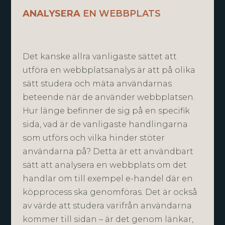
ANALYSERA
EN WEBBPLATS
Det kanske allra vanligaste sättet att
utföra en webbplatsanalys är att på olika
sätt studera och mäta användarnas
beteende när de använder webbplatsen.
Hur länge befinner de sig på en specifik
sida, vad är de vanligaste handlingarna
som utförs och vilka hinder stöter
användarna på? Detta är ett användbart
sätt att analysera en webbplats om det
handlar om till exempel e-handel där en
köpprocess ska genomföras. Det är också
av värde att studera varifrån användarna
kommer till sidan – är det genom länkar,