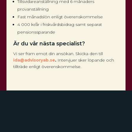
Tillsvidareanställning med 6 månaders
provanställning
Fast månadslön enligt överenskommelse
4 000 kr/år i friskvårdsbidrag samt separat
pensionssparande
Är du vår nästa specialist?
Vi ser fram emot din ansökan. Skicka den till
ida@advisoryab.se
.
Intervjuer sker löpande och
tillträde enligt överenskommelse.