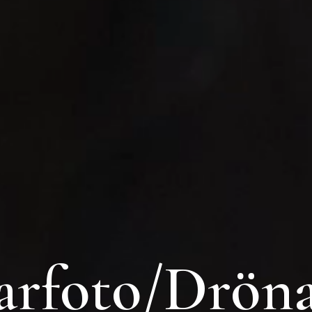
arfoto/Dröna